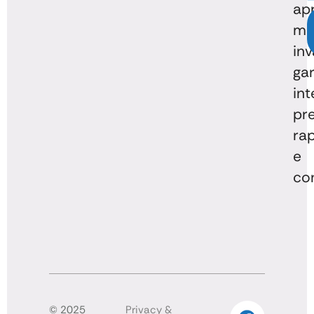
ap
mi
inv
ga
int
pre
rap
e
con
© 2025
Privacy &