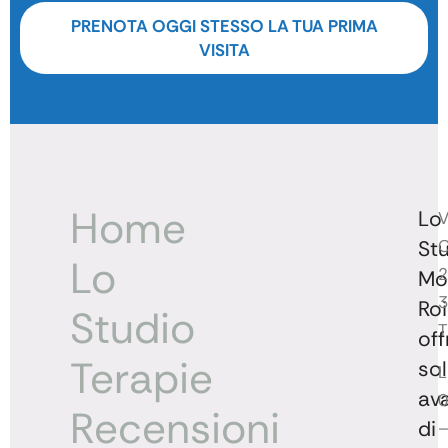
PRENOTA OGGI STESSO LA TUA PRIMA
VISITA
Home
Lo
V
St
C
Lo
2
Mo
3
Roi
Studio
T
off
Terapie
sol
L
av
0
Recensioni
di