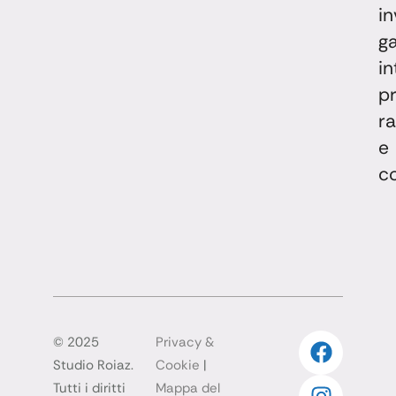
in
g
in
pr
ra
e
co
© 2025
Privacy &
Studio Roiaz.
Cookie
|
Tutti i diritti
Mappa del