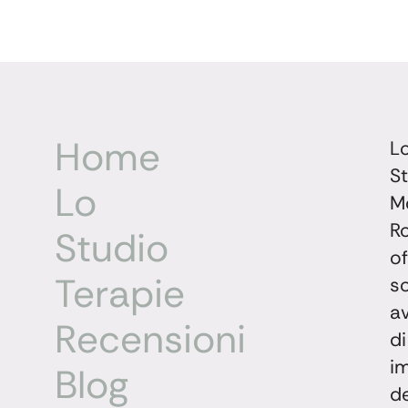
Home
L
S
Lo
M
Ro
Studio
of
Terapie
so
a
Recensioni
di
i
Blog
d